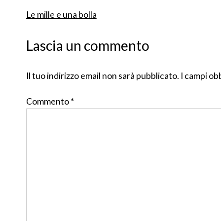
Le mille e una bolla
Navigazione
Lascia un commento
articoli
Il tuo indirizzo email non sarà pubblicato.
I campi ob
Commento
*