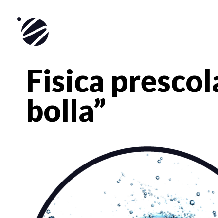
Skip
to
content
Fisica prescol
bolla”