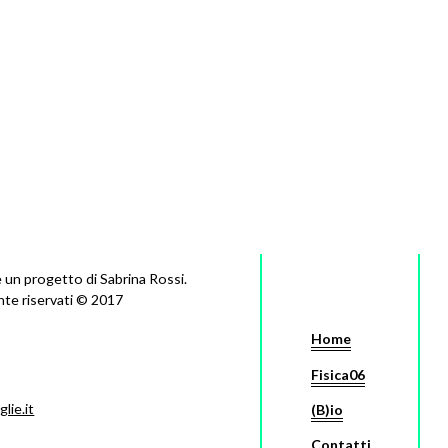
 un progetto di Sabrina Rossi.
ente riservati © 2017
Home
Fisica06
lie.it
(B)io
Contatti